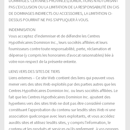
DOMMAGES. CERTAINES PROVINCES/JURIDICTIONS N’AUTORISANT
PAS L’EXCLUSION OU LA LIMITATION DE LA RESPONSABILITÉ EN CAS
DE DOMMAGES INDIRECTS OU ACCESSOIRES, LA LIMITATION CI-
DESSUS POURRAIT NE PAS S’APPLIQUER À VOUS.
INDEMNISATION
Vous acceptez d’indemniser et de défendre les Centres
Hypothécaires Dominion Inc., leurs sociétés affiliées et leurs
fournisseurs contre toute responsabilité, perte, réclamation et
dépense (y compris les honoraires d’avocat raisonnables) liée à
votre non-respect de la présente entente.
LIENS VERS DES SITES DE TIERS
Liens externes – Ce site Web contient des liens qui peuvent vous
mener vers des sites Web exploités par des parties autres que les
Centres Hypothécaires Dominion Inc. ou leurs sociétés affiliées. Le
fait que les Centres Hypothécaires Dominion Inc. ajoutent des
hyperliens vers des sites Web ne doit pas être considéré comme
constituant l’approbation du contenu sur lesdits sites Web ni une
association quelconque avec leurs exploitants, et vous accédez
auxdits sites et utilisez lesdits sites, y compris l’information, le
contenu et les produits et services qu’ils renferment, à vos propres