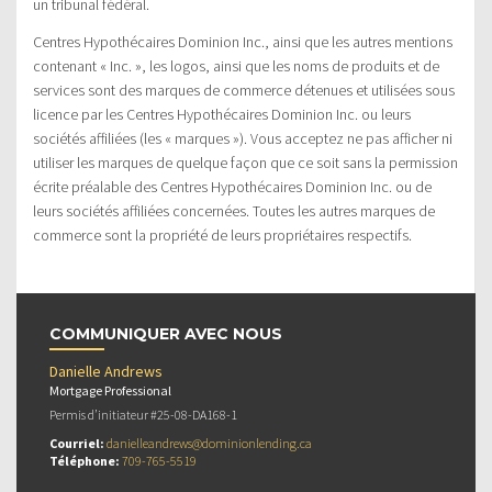
un tribunal fédéral.
Centres Hypothécaires Dominion Inc., ainsi que les autres mentions
contenant « Inc. », les logos, ainsi que les noms de produits et de
services sont des marques de commerce détenues et utilisées sous
licence par les Centres Hypothécaires Dominion Inc. ou leurs
sociétés affiliées (les « marques »). Vous acceptez ne pas afficher ni
utiliser les marques de quelque façon que ce soit sans la permission
écrite préalable des Centres Hypothécaires Dominion Inc. ou de
leurs sociétés affiliées concernées. Toutes les autres marques de
commerce sont la propriété de leurs propriétaires respectifs.
COMMUNIQUER AVEC NOUS
Danielle Andrews
Mortgage Professional
Permis d’initiateur #25-08-DA168-1
Courriel:
danielleandrews@dominionlending.ca
Téléphone:
709-765-5519